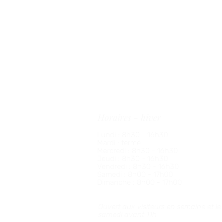
Informations pratiques
36 rue de Saint-Nom, 78112, Fourqueux
01 34 51 41 47
accueil@golfdefourqueux.com
Horaires - hiver
Lundi : 8h30 - 16h30
Mardi : fermé
Mercredi :
8h30 - 16h30
Jeudi :
8h30 - 16h30
Vendredi :
8h30 - 16h30
Samedi : 8h00 - 17h00
Dimanche : 8h00 - 17h00
Ouvert aux visiteurs en semaine et le
samedi avant 11h