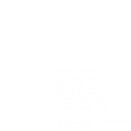
Informations pratiques
36 rue de Saint-Nom, 78112, Fourqueux
01 34 51 41 47
accueil@golfdefourqueux.com
Horaires - hiver
Lundi : 8h30 - 16h30
Mardi : fermé
Mercredi :
8h30 - 16h30
Jeudi :
8h30 - 16h30
Vendredi :
8h30 - 16h30
Samedi : 8h00 - 17h00
Dimanche : 8h00 - 17h00
Ouvert aux visiteurs en semaine et le
samedi avant 11h