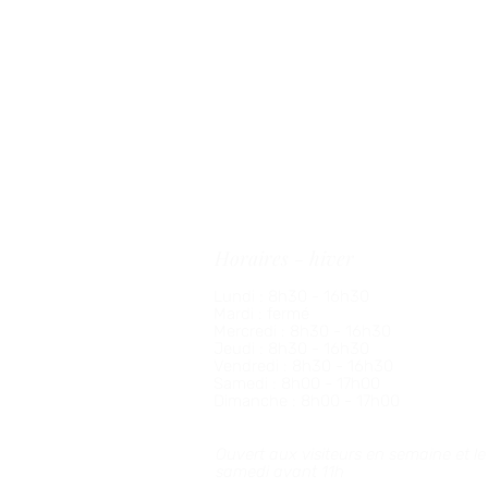
Informations pratiques
36 rue de Saint-Nom, 78112, Fourqueux
01 34 51 41 47
accueil@golfdefourqueux.com
Horaires - hiver
Lundi : 8h30 - 16h30
Mardi : fermé
Mercredi :
8h30 - 16h30
Jeudi :
8h30 - 16h30
Vendredi :
8h30 - 16h30
Samedi : 8h00 - 17h00
Dimanche : 8h00 - 17h00
Ouvert aux visiteurs en semaine et le
samedi avant 11h