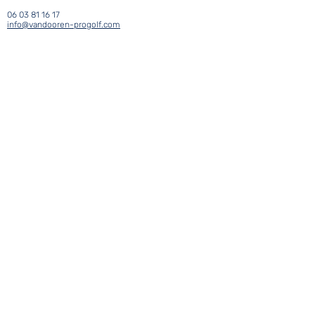
06 03 81 16 17
info@vandooren-progolf.com
Johann
FERRETTI
DEJEPS Centre fédéral de
formation du Golf National
06 47 80 93 21
johann.ferretti@outlook.fr
LE TENNIS
Guillaume LAZE
DEJEPS Perfectionnement
sportif
Mention Tennis