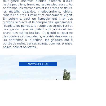
tout genre, charmes, érables, platanes, tilleuls,
hauts peupliers, trembles, saules pleureurs … Au
printemps, les marronniers et les arbres en fleurs,
les massifs d’azalées, rhododendrons, obiers,
rosiers et autres illuminent et embaument le golf.
En automne, c’est un flamboiement : l’or des
ginkgos, le cuivre et le pourpre des liquidambars,
l’écarlate du parrotia, le rouge des cornouillers et
l’orange du nyssa se mêlent aux jaunes et aux
bruns des autres feuillus. Et ajouté au charme
des couleurs et des odeurs, le plaisir des saveurs.
Du printemps à l’automne, les golfeurs ont à
portée de mains, cerises, coings, pommes, prunes,
poires, noix et noisettes.
Parcours Bleu
​Le ginkgo biloba au green du 3
L ’araucaria à droite du chemin allant au 4
Le pseudotsuga à gauche des 135m du 6 et le cyprès
chauve à droite du green du 9
Parcours Blanc