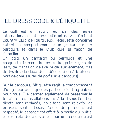
LE DRESS CODE & L'ÉTIQUETTE
Le golf est un sport régi par des règles
internationales et une étiquette. Au Golf et
Country Club de Fourqueux, l'étiquette concerne
autant le comportement d'un joueur sur un
parcours et dans le Club que sa façon de
s'habiller.
Un polo, un pantalon ou bermuda et une
casquette forment la tenue du golfeur (p
as de
jean, de pantalon délavé ni de survêtement, p
as
de t-shirt, de débardeur décolleté ou à bretelles,
p
ort de chaussures de golf sur le parcours).
Sur le parcours, l'étiquette régit le comportement
d'un joueur pour que les parties soient agréables
pour tous. Elle permet également de préserver le
terrain et les installations mis à la disposition (les
divots sont replacés, l
es pitchs sont relevés, l
es
bunkers sont ratissés, l
’ordre du parcours est
respecté, l
e passage est offert à la partie qui suit si
elle est retardée alors que la partie précédente est
à plus d’un trou franc, p
as de gêne provoquée par
l’usage du téléphone portable).